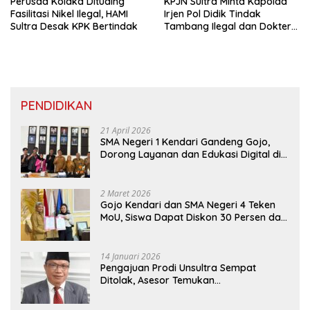
Perusda Kolaka Dituding
KPJN Sultra Minta Kapolda
Fasilitasi Nikel Ilegal, HAMI
Irjen Pol Didik Tindak
Sultra Desak KPK Bertindak
Tambang Ilegal dan Dokter
di Kolaka
PENDIDIKAN
21 April 2026
SMA Negeri 1 Kendari Gandeng Gojo,
Dorong Layanan dan Edukasi Digital di
Sekolah
2 Maret 2026
Gojo Kendari dan SMA Negeri 4 Teken
MoU, Siswa Dapat Diskon 30 Persen dan
Peluang Umroh
14 Januari 2026
Pengajuan Prodi Unsultra Sempat
Ditolak, Asesor Temukan
Ketidaksinkronan Dokumen Yayasan