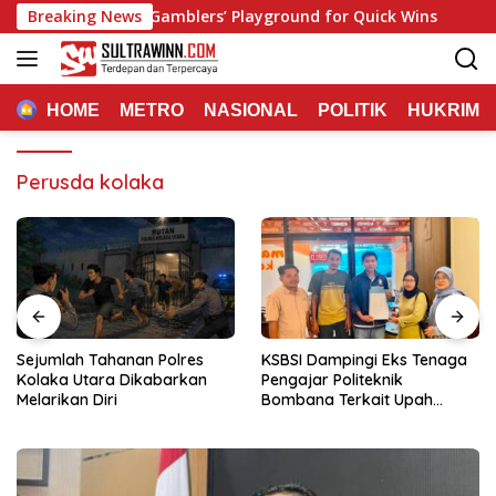
Langsung
no: Fast‑Paced Gamblers’ Playground for Quick Wins
Breaking News
Spi
ke
konten
HOME
METRO
NASIONAL
POLITIK
HUKRIM
Perusda kolaka
Sejumlah Tahanan Polres
KSBSI Dampingi Eks Tenaga
Kolaka Utara Dikabarkan
Pengajar Politeknik
Melarikan Diri
Bombana Terkait Upah
Belum Dibayar