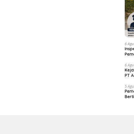
6 Agu
Insp
Pema
Kew
6 Agu
Keja
PT A
5 Agu
Pema
Bert