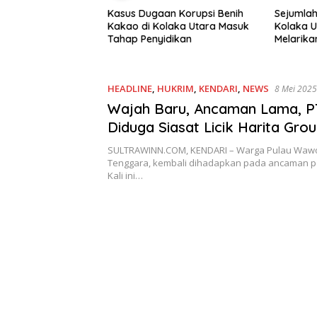
an Korupsi Benih
Sejumlah Tahanan Polres
KSBSI D
olaka Utara Masuk
Kolaka Utara Dikabarkan
Pengaja
idikan
Melarikan Diri
Terkait
HEADLINE
,
HUKRIM
,
KENDARI
,
NEWS
8 Mei 2025
Wajah Baru, Ancaman Lama, 
Diduga Siasat Licik Harita Grou
Wawonii
SULTRAWINN.COM, KENDARI – Warga Pulau Wawon
Tenggara, kembali dihadapkan pada ancaman 
Kali ini…