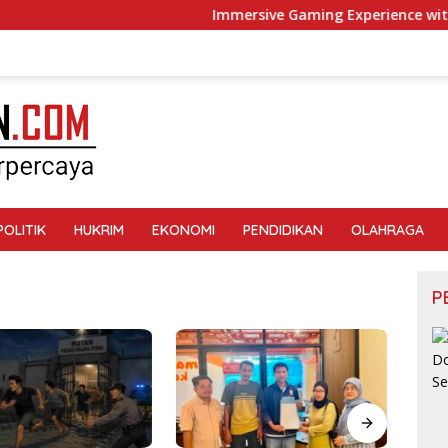
Immersive Gaming Experience with St
POLITIK
HUKRIM
EKONOMI
PENDIDIKAN
OLAHRAGA
P