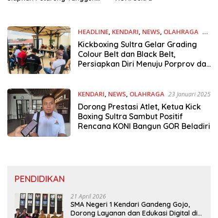
Sejak Dini
HEADLINE
,
KENDARI
,
NEWS
,
OLAHRAGA
10
Mei 2025
Kickboxing Sultra Gelar Grading
Colour Belt dan Black Belt,
Persiapkan Diri Menuju Porprov dan
Prapon
KENDARI
,
NEWS
,
OLAHRAGA
23 Januari 2025
Dorong Prestasi Atlet, Ketua Kick
Boxing Sultra Sambut Positif
Rencana KONI Bangun GOR Beladiri
PENDIDIKAN
21 April 2026
SMA Negeri 1 Kendari Gandeng Gojo,
Dorong Layanan dan Edukasi Digital di