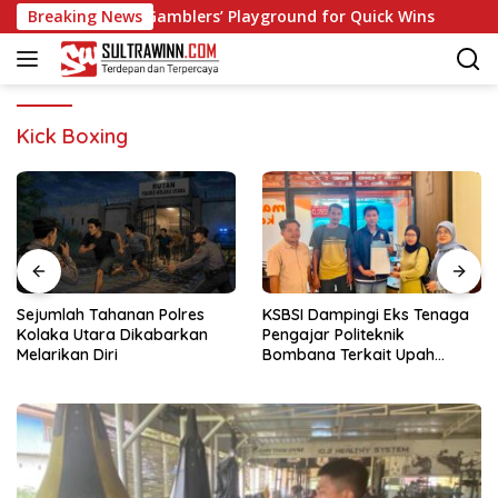
Langsung
o: Fast‑Paced Gamblers’ Playground for Quick Wins
Breaking News
Spin
ke
konten
Kick Boxing
Sejumlah Tahanan Polres
KSBSI Dampingi Eks Tenaga
Kolaka Utara Dikabarkan
Pengajar Politeknik
Melarikan Diri
Bombana Terkait Upah
Belum Dibayar