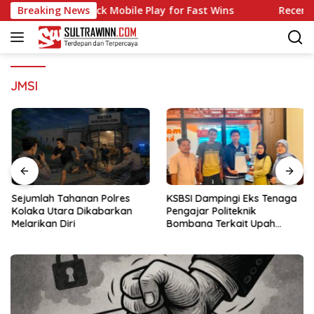
Langsung
een Casino: Quick Mobile Play for Fast Wins
Breaking News
Recenzja Ma
ke
konten
JMSI
Sejumlah Tahanan Polres
KSBSI Dampingi Eks Tenaga
Kolaka Utara Dikabarkan
Pengajar Politeknik
Melarikan Diri
Bombana Terkait Upah
Belum Dibayar