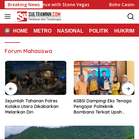
Langsung
aming Experience with Stone Vegas
Breaking News
Boho Casino: Quic
ke
konten
HOME
METRO
NASIONAL
POLITIK
HUKRIM
Forum Mahasiswa
Sejumlah Tahanan Polres
KSBSI Dampingi Eks Tenaga
Kolaka Utara Dikabarkan
Pengajar Politeknik
Melarikan Diri
Bombana Terkait Upah
Belum Dibayar