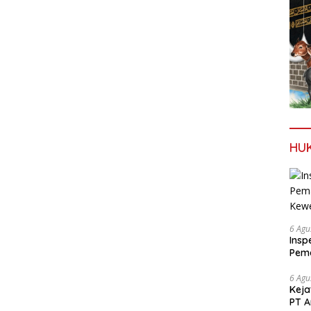
HU
6 Agu
Insp
Pema
Kew
6 Agu
Keja
PT A