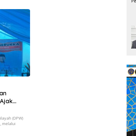
Aktiv
Timb
an
 Ajak
layah (DPW)
, melalui