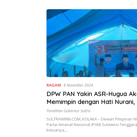
RAGAM
8 November 2024
DPW PAN Yakin ASR-Hugua Ak
Memimpin dengan Hati Nurani,
Masyarakat Kolaka Bersama
Pemilihan Gubernur Sultra
Menyongsong Perubahan
SULTRAWINN.COM, KOLAKA – Dewan Pimpinan Wi
Partai Amanat Nasional (PAN) Sulawesi Tenggara
ketuanya,…