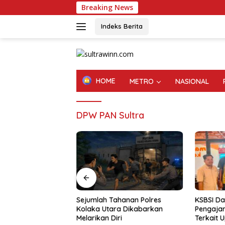
Langsung
Breaking News
ke
konten
Indeks Berita
HOME
METRO
NASIONAL
DPW PAN Sultra
n Korupsi Benih
Sejumlah Tahanan Polres
KSBSI Da
laka Utara Masuk
Kolaka Utara Dikabarkan
Pengajar
dikan
Melarikan Diri
Terkait 