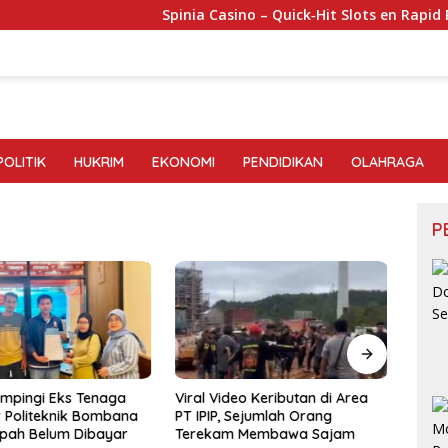
Spinia Casino – Quick‑Hit Slots en Rapid Roul
POLITIK
HUKRIM
EKONOMI
PENDIDIKAN
OLAHRAGA
P
mpingi Eks Tenaga
Viral Video Keributan di Area
AMAN 
 Politeknik Bombana
PT IPIP, Sejumlah Orang
Telus
Upah Belum Dibayar
Terekam Membawa Sajam
Kapo