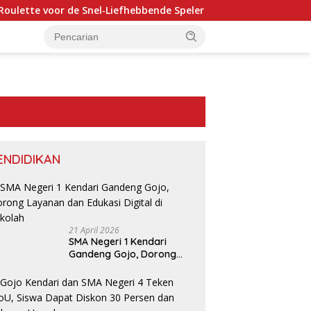
ette voor de Snel‑Liefhebbende Speler
Magic Red Casino:
ENDIDIKAN
21 April 2026
P
SMA Negeri 1 Kendari
P
Gandeng Gojo, Dorong
d
Layanan dan Edukasi
Sultra Minta Polda Sultra
KUPP Molawe dan BPS Konawe
Digital di Sekolah
uri Dugaan Keterlibatan
Utara Perkuat Kolaborasi
lres Bombana pada
Melalui Sensus Ekonomi 2026