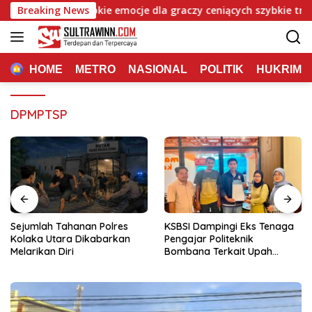
Langsung
a Casino: Szybkie emocje dla graczy ceniących szybkie trafienia
Breaking News
ke
konten
HOME
METRO
NASIONAL
POLITIK
HUKRIM
DPMPTSP
Sejumlah Tahanan Polres
KSBSI Dampingi Eks Tenaga
Kolaka Utara Dikabarkan
Pengajar Politeknik
Melarikan Diri
Bombana Terkait Upah
Belum Dibayar