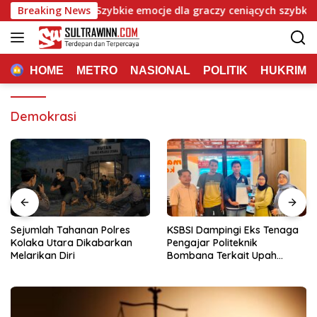
Langsung
 Mafia Casino: Szybkie emocje dla graczy ceniących szybkie traf
Breaking News
ke
konten
HOME
METRO
NASIONAL
POLITIK
HUKRIM
Demokrasi
Sejumlah Tahanan Polres
KSBSI Dampingi Eks Tenaga
Kolaka Utara Dikabarkan
Pengajar Politeknik
Melarikan Diri
Bombana Terkait Upah
Belum Dibayar