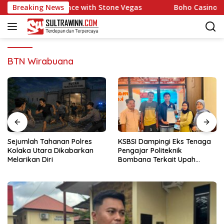
Langsung
Gaming Experience with Stone Vegas
Breaking News
Boho Casino: Quic
ke
konten
BTN Wirabuana
Sejumlah Tahanan Polres
KSBSI Dampingi Eks Tenaga
Kolaka Utara Dikabarkan
Pengajar Politeknik
Melarikan Diri
Bombana Terkait Upah
Belum Dibayar