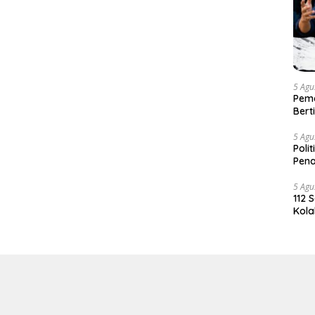
5 Agu
Pema
Bert
5 Agu
Poli
Pena
5 Agu
112 
Kola