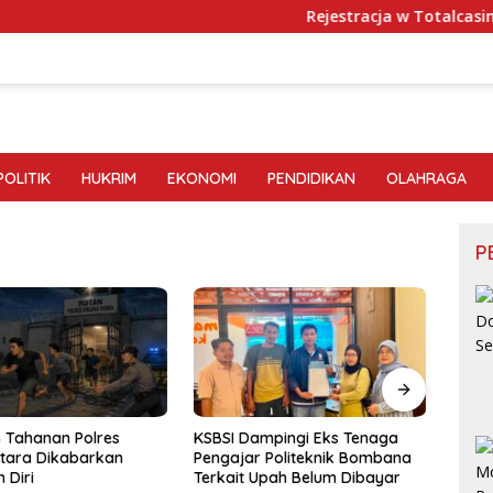
Rejestracja w Totalcasino-
POLITIK
HUKRIM
EKONOMI
PENDIDIKAN
OLAHRAGA
P
 Tahanan Polres
KSBSI Dampingi Eks Tenaga
Viral
tara Dikabarkan
Pengajar Politeknik Bombana
PT IP
 Diri
Terkait Upah Belum Dibayar
Tere