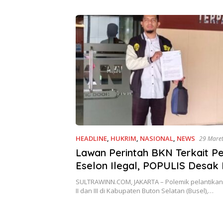
HEADLINE
,
HUKRIM
,
NASIONAL
,
NEWS
29 Mare
Lawan Perintah BKN Terkait Pe
Eselon Ilegal, POPULIS Desak
Polri Periksa Bupati Busel
SULTRAWINN.COM, JAKARTA – Polemik pelantikan
II dan III di Kabupaten Buton Selatan (Busel),…