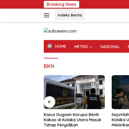
Langsung
Breaking News
ke
konten
Indeks Berita
HOME
METRO
NASIONAL
BKN
gram CSR, PT WIN
Kasus Dugaan Korupsi Benih
Sejumlah
aikan Jembatan
Kakao di Kolaka Utara Masuk
Kolaka U
jang 300 Meter di
Tahap Penyidikan
Melarikan