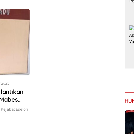
t 2025
lantikan
 Mabes
HU
 Pejabat Eselon