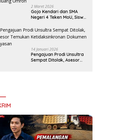
Aktivitas Tambang Batu di
2 Maret 2026
Timbala
Gojo Kendari dan SMA
Negeri 4 Teken MoU, Siswa
Dapat Diskon 30 Persen
dan Peluang Umroh
14 Januari 2026
Pengajuan Prodi Unsultra
Sempat Ditolak, Asesor
Temukan
Ketidaksinkronan
Dokumen Yayasan
KRIM