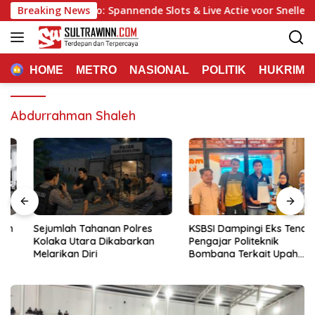
Langsung
True Luck Casino: Spannende Slots & Live Actie voor Snelle Wins
Breaking News
ke
konten
HOME
METRO
NASIONAL
POLITIK
HUKRIM
Abdurrahman Shaleh
Sejumlah Tahanan Polres
KSBSI Dampingi Eks Tenaga
Kolaka Utara Dikabarkan
Pengajar Politeknik
Melarikan Diri
Bombana Terkait Upah
Belum Dibayar