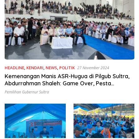
HEADLINE
,
KENDARI
,
NEWS
,
POLITIK
27 November 2024
Kemenangan Manis ASR-Hugua di Pilgub Sultra,
Abdurrahman Shaleh: Game Over, Pesta
Demokrasi Selesai
Pemilihan Gubernur Sultra