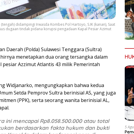
K (tengah) didampingi Irwasda Kombes Pol Hartoyo, S.IK (kanan), Saat
sus dugaan tindak pidana korupsi pengadaan Kapal Pesiar Azimut
an Daerah (Polda) Sulawesi Tenggara (Sultra)
HU
akhirnya menetapkan dua orang tersangka dalam
pesiar Azzimut Atlantis 43 milik Pemerintah
 Agung Widjanarko, mengungkapkan bahwa kedua
mum Setda Pemprov Sultra berinisial AS, yang juga
tmen (PPK), serta seorang wanita berinisial AL,
pal.
 ini mencapai Rp8.058.500.000 atau total
akukan berdasarkan fakta hukum dan bukti
5 Agu
Pema