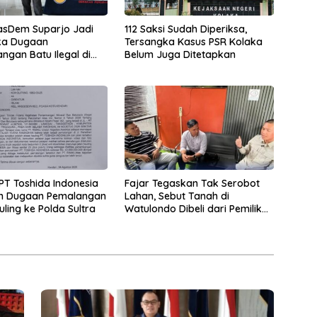
 NasDem Suparjo Jadi
112 Saksi Sudah Diperiksa,
ka Dugaan
Tersangka Kasus PSR Kolaka
gan Batu Ilegal di
Belum Juga Ditetapkan
 PT Toshida Indonesia
Fajar Tegaskan Tak Serobot
n Dugaan Pemalangan
Lahan, Sebut Tanah di
uling ke Polda Sultra
Watulondo Dibeli dari Pemilik
Bersertifikat