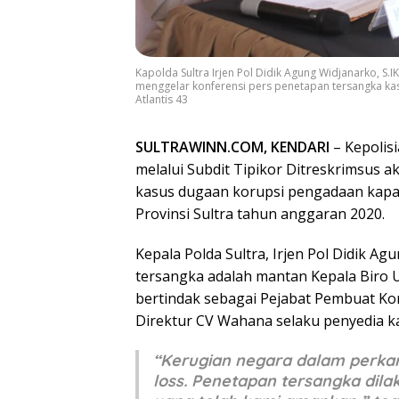
Kapolda Sultra Irjen Pol Didik Agung Widjanarko, S.I
menggelar konferensi pers penetapan tersangka ka
Atlantis 43
SULTRAWINN.COM, KENDARI
– Kepolisi
melalui Subdit Tipikor Ditreskrimsus 
kasus dugaan korupsi pengadaan kapal 
Provinsi Sultra tahun anggaran 2020.
Kepala Polda Sultra, Irjen Pol Didik
tersangka adalah mantan Kepala Biro U
bertindak sebagai Pejabat Pembuat Komi
Direktur CV Wahana selaku penyedia ka
“Kerugian negara dalam perkara
loss. Penetapan tersangka dil