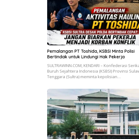
Pemalangan PT Toshida, KSBSI Minta Polisi
Bertindak untuk Lindungi Hak Pekerja
SULTRAWINN.COM, KENDARI – Konfederasi Serik
Buruh Sejahtera Indonesia (KSBSI) Provinsi Sula
Tenggara (Sultra) meminta kepolisian…