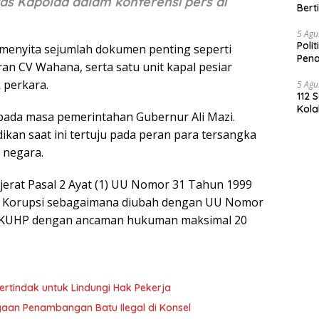
as Kapolda dalam konferensi pers di
Bert
5 Agu
Poli
 menyita sejumlah dokumen penting seperti
Pena
an CV Wahana, serta satu unit kapal pesiar
 perkara.
5 Agu
112 
Kola
pada masa pemerintahan Gubernur Ali Mazi.
kan saat ini tertuju pada peran para tersangka
 negara.
jerat Pasal 2 Ayat (1) UU Nomor 31 Tahun 1999
a Korupsi sebagaimana diubah dengan UU Nomor
(1) KUHP dengan ancaman hukuman maksimal 20
ertindak untuk Lindungi Hak Pekerja
gaan Penambangan Batu Ilegal di Konsel