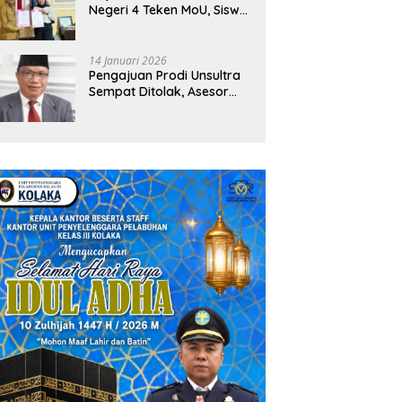
Negeri 4 Teken MoU, Siswa
Dapat Diskon 30 Persen
dan Peluang Umroh
14 Januari 2026
Pengajuan Prodi Unsultra
Sempat Ditolak, Asesor
Temukan
Ketidaksinkronan
Dokumen Yayasan