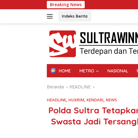
Langsung
Breaking News
ke
konten
Indeks Berita
HOME
METRO
NASIONAL
Beranda
HEADLINE
HEADLINE
,
HUKRIM
,
KENDARI
,
NEWS
Polda Sultra Tetapk
Swasta Jadi Tersang