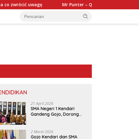
agę
Mr Punter – Quick‑Hit Slots & Instant Wins voor de 
ENDIDIKAN
21 April 2026
SMA Negeri 1 Kendari
Gandeng Gojo, Dorong
Layanan dan Edukasi
Digital di Sekolah
2 Maret 2026
Gojo Kendari dan SMA