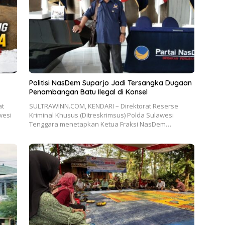
Politisi NasDem Suparjo Jadi Tersangka Dugaan
Penambangan Batu Ilegal di Konsel
at
SULTRAWINN.COM, KENDARI – Direktorat Reserse
wesi
Kriminal Khusus (Ditreskrimsus) Polda Sulawesi
Tenggara menetapkan Ketua Fraksi NasDem…