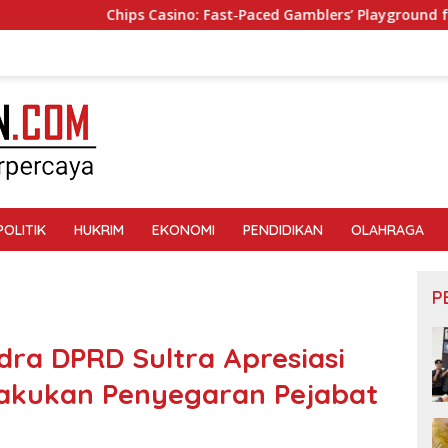
hips Casino: Fast‑Paced Gamblers’ Playground for Quick Wins
POLITIK
HUKRIM
EKONOMI
PENDIDIKAN
OLAHRAGA
P
dra DPRD Sultra Apresiasi
akukan Penyegaran Pejabat