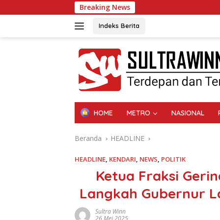
Langsung
Breaking News
C
ke
konten
Indeks Berita
HOME
METRO
NASIONAL
Beranda
HEADLINE
HEADLINE
,
KENDARI
,
NEWS
,
POLITIK
Ketua Fraksi Gerin
Langkah Gubernur L
Sultra Winn
26 Mei 2025