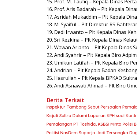
15. Prof. M. Taufiq – Kepala Dinas Per
16. Prof. Aris Badarah – Plt Kepala Di
17. Asridah Mukaddim – Plt Kepala Din
18. M. Syaiful – Plt Direktur RS Bahtera
19. Dedi Irwanto – Plt Kepala Dinas Ke
20. Sri Rezkina – Plt Kepala Dinas Kela
21. Wawan Arianto – Plt Kepala Dinas So
22. Andi Syahrir – Plt Kepala Biro Adpim
23. Umikun Latifah – Plt Kepala Biro 
24. Andrian – Plt Kepala Badan Kesbang
25. Hasrullah – Plt Kepala BPKAD Sultra
26. Andi Asnawati Ahmad – Plt Biro Umu
Berita Terkait
Inspektur Tambang Sebut Persoalan Pemal
Kejati Sultra Dalami Laporan KPH soal Kon
Pemalangan PT Toshida, KSBSI Minta Polisi B
Politisi NasDem Suparjo Jadi Tersangka Du