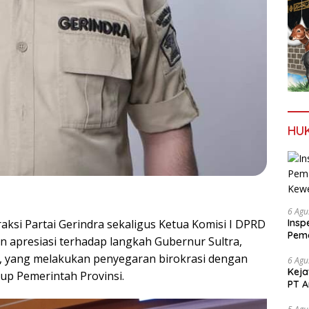
HU
6 Agu
Insp
aksi Partai Gerindra sekaligus Ketua Komisi I DPRD
Pema
n apresiasi terhadap langkah Gubernur Sultra,
Kew
, yang melakukan penyegaran birokrasi dengan
6 Agu
Keja
kup Pemerintah Provinsi.
PT A