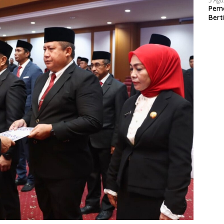
5 Agu
Pema
Bert