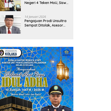
Negeri 4 Teken MoU, Siswa
Dapat Diskon 30 Persen
dan Peluang Umroh
14 Januari 2026
Pengajuan Prodi Unsultra
Sempat Ditolak, Asesor
Temukan
Ketidaksinkronan
Dokumen Yayasan