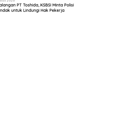
stus 2026
langan PT Toshida, KSBSI Minta Polisi
indak untuk Lindungi Hak Pekerja