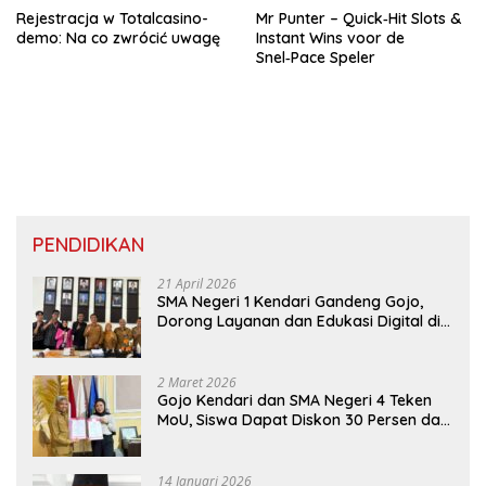
Rejestracja w Totalcasino-
Mr Punter – Quick‑Hit Slots &
demo: Na co zwrócić uwagę
Instant Wins voor de
Snel‑Pace Speler
PENDIDIKAN
21 April 2026
SMA Negeri 1 Kendari Gandeng Gojo,
Dorong Layanan dan Edukasi Digital di
Sekolah
2 Maret 2026
Gojo Kendari dan SMA Negeri 4 Teken
MoU, Siswa Dapat Diskon 30 Persen dan
Peluang Umroh
14 Januari 2026