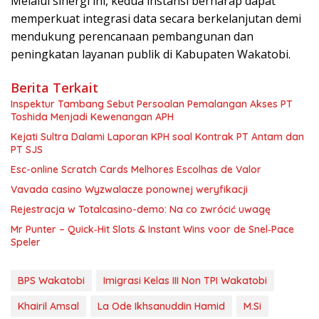
Melalui sinergi ini, kedua instansi berharap dapat
memperkuat integrasi data secara berkelanjutan demi
mendukung perencanaan pembangunan dan
peningkatan layanan publik di Kabupaten Wakatobi.
Berita Terkait
Inspektur Tambang Sebut Persoalan Pemalangan Akses PT
Toshida Menjadi Kewenangan APH
Kejati Sultra Dalami Laporan KPH soal Kontrak PT Antam dan
PT SJS
Esc-online Scratch Cards Melhores Escolhas de Valor
Vavada casino Wyzwalacze ponownej weryfikacji
Rejestracja w Totalcasino-demo: Na co zwrócić uwagę
Mr Punter – Quick‑Hit Slots & Instant Wins voor de Snel‑Pace
Speler
BPS Wakatobi
Imigrasi Kelas III Non TPI Wakatobi
Khairil Amsal
La Ode Ikhsanuddin Hamid
M.Si