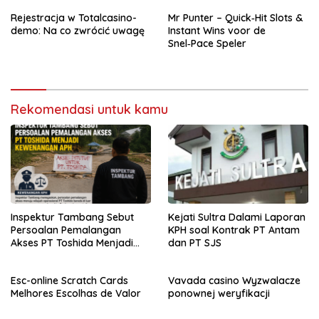
Rejestracja w Totalcasino-
Mr Punter – Quick‑Hit Slots &
demo: Na co zwrócić uwagę
Instant Wins voor de
Snel‑Pace Speler
Rekomendasi untuk kamu
Inspektur Tambang Sebut
Kejati Sultra Dalami Laporan
Persoalan Pemalangan
KPH soal Kontrak PT Antam
Akses PT Toshida Menjadi
dan PT SJS
Kewenangan APH
Esc-online Scratch Cards
Vavada casino Wyzwalacze
Melhores Escolhas de Valor
ponownej weryfikacji