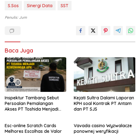
S.Sos
Sinergi Data
SST
Penulis: Jum
Baca Juga
Inspektur Tambang Sebut
Kejati Sultra Dalami Laporan
Persoalan Pemalangan
KPH soal Kontrak PT Antam
Akses PT Toshida Menjadi
dan PT SJS
Kewenangan APH
Esc-online Scratch Cards
Vavada casino Wyzwalacze
Melhores Escolhas de Valor
ponownej weryfikacji