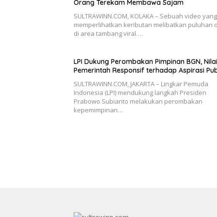
Orang Terekam Membawa Sajam
SULTRAWINN.COM, KOLAKA – Sebuah video yang
memperlihatkan keributan melibatkan puluhan 
di area tambang viral….
LPI Dukung Perombakan Pimpinan BGN, Nila
Pemerintah Responsif terhadap Aspirasi Pub
SULTRAWINN.COM, JAKARTA – Lingkar Pemuda
Indonesia (LPI) mendukung langkah Presiden
Prabowo Subianto melakukan perombakan
kepemimpinan…