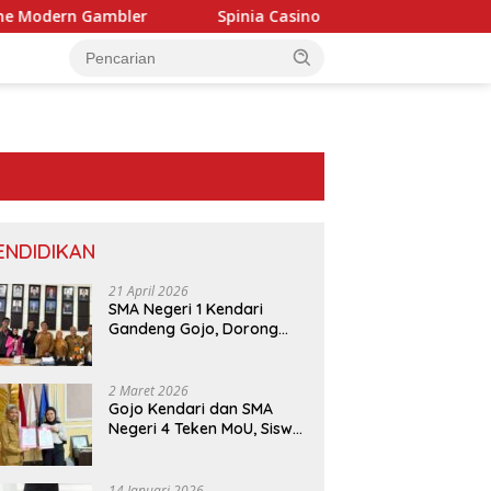
ambler
Spinia Casino – Quick‑Hit Slots en Rapid Roulett
ENDIDIKAN
21 April 2026
SMA Negeri 1 Kendari
Gandeng Gojo, Dorong
Layanan dan Edukasi
Digital di Sekolah
2 Maret 2026
Gojo Kendari dan SMA
Negeri 4 Teken MoU, Siswa
Dapat Diskon 30 Persen
dan Peluang Umroh
14 Januari 2026