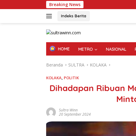
Langsung
Breaking News
ke
konten
Indeks Berita
HOME
METRO
NASIONAL
Beranda
SULTRA
KOLAKA
KOLAKA
,
POLITIK
Dihadapan Ribuan M
Mint
Sultra Winn
20 September 2024