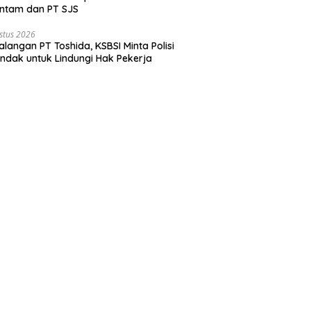
ntam dan PT SJS
stus 2026
langan PT Toshida, KSBSI Minta Polisi
indak untuk Lindungi Hak Pekerja