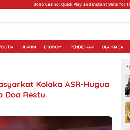
Boho Casino: Quick Play and Instant Wins for the Modern G
POLITIK
HUKRIM
EKONOMI
PENDIDIKAN
OLAHRAGA
P
asyarkat Kolaka ASR-Hugua
a Doa Restu