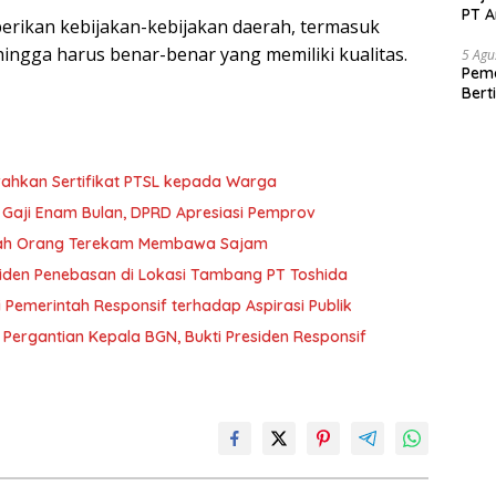
PT A
rikan kebijakan-kebijakan daerah, termasuk
gga harus benar-benar yang memiliki kualitas.
5 Agu
Pema
Bert
ahkan Sertifikat PTSL kepada Warga
l Gaji Enam Bulan, DPRD Apresiasi Pemprov
jumlah Orang Terekam Membawa Sajam
siden Penebasan di Lokasi Tambang PT Toshida
 Pemerintah Responsif terhadap Aspirasi Publik
i Pergantian Kepala BGN, Bukti Presiden Responsif