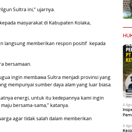
gun Sultra ini,” ujarnya.
u kepada masyarakat di Kabupaten Kolaka,
HU
n langsung memberikan respon positif kepada
cara bersamaan.
gua ingin membawa Sultra menjadi provinsi yang
yang mempunyai sumber daya alam yang luar biasa.
usatnya energi, untuk itu kedepannya kami ingin
 maju bersama-sama,” katanya.
6 Agu
Insp
Pema
arga agar tidak salah dalam memberikan
Kew
6 Agu
Keja