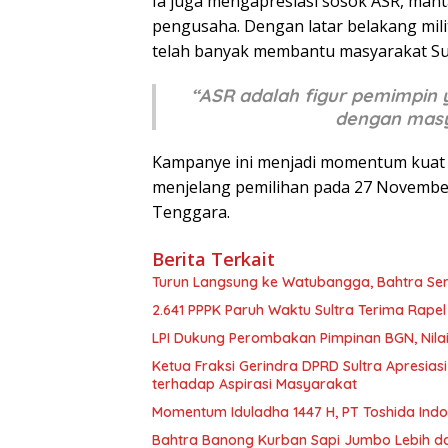
Ia juga mengapresiasi sosok ASR, manta
pengusaha. Dengan latar belakang milite
telah banyak membantu masyarakat Sult
“ASR adalah figur pemimpin ya
dengan masya
Kampanye ini menjadi momentum kuat
menjelang pemilihan pada 27 Novembe
Tenggara.
Berita Terkait
Turun Langsung ke Watubangga, Bahtra Ser
2.641 PPPK Paruh Waktu Sultra Terima Rape
LPI Dukung Perombakan Pimpinan BGN, Nilai
Ketua Fraksi Gerindra DPRD Sultra Apresias
terhadap Aspirasi Masyarakat
Momentum Iduladha 1447 H, PT Toshida Ind
Bahtra Banong Kurban Sapi Jumbo Lebih da