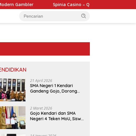
Spinia Casino – Quick‑Hit Slots en Rapid Roulette voor de S
ENDIDIKAN
21 April 2026
SMA Negeri 1 Kendari
Gandeng Gojo, Dorong
Layanan dan Edukasi
Digital di Sekolah
2 Maret 2026
Gojo Kendari dan SMA
Negeri 4 Teken MoU, Siswa
Dapat Diskon 30 Persen
dan Peluang Umroh
14 Januari 2026