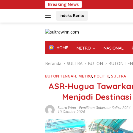
Langsung
Breaking News
Boho Ca
ke
konten
Indeks Berita
HOME
METRO
NASIONAL
Beranda
SULTRA
BUTON
BUTON TE
BUTON TENGAH
,
METRO
,
POLITIK
,
SULTRA
ASR-Hugua Tawarkan
Menjadi Destinas
Sultra Winn
-
Pemilihan Gubernur Sultra 2024
10 Oktober 2024