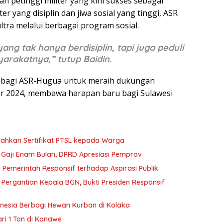
n petinggi militer yang kini sukses sebagai
r yang disiplin dan jiwa sosial yang tinggi, ASR
ra melalui berbagai program sosial.
ng tak hanya berdisiplin, tapi juga peduli
rakatnya,” tutup Baidin.
 bagi ASR-Hugua untuk meraih dukungan
r 2024, membawa harapan baru bagi Sulawesi
ahkan Sertifikat PTSL kepada Warga
l Gaji Enam Bulan, DPRD Apresiasi Pemprov
 Pemerintah Responsif terhadap Aspirasi Publik
i Pergantian Kepala BGN, Bukti Presiden Responsif
onesia Berbagi Hewan Kurban di Kolaka
ri 1 Ton di Konawe