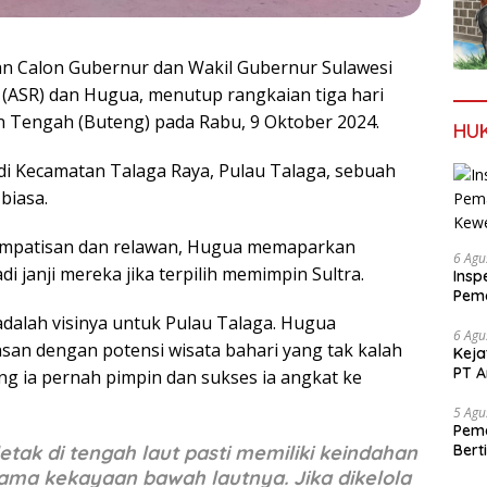
n Calon Gubernur dan Wakil Gubernur Sulawesi
 (ASR) dan Hugua, menutup rangkaian tiga hari
 Tengah (Buteng) pada Rabu, 9 Oktober 2024.
HU
i Kecamatan Talaga Raya, Pulau Talaga, sebuah
biasa.
 simpatisan dan relawan, Hugua memaparkan
6 Agu
 janji mereka jika terpilih memimpin Sultra.
Insp
Pema
Kew
dalah visinya untuk Pulau Talaga. Hugua
6 Agu
san dengan potensi wisata bahari yang tak kalah
Keja
PT A
ng ia pernah pimpin dan sukses ia angkat ke
5 Agu
Pema
etak di tengah laut pasti memiliki keindahan
Bert
ama kekayaan bawah lautnya. Jika dikelola