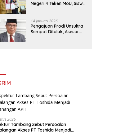
Negeri 4 Teken MoU, Siswa
Dapat Diskon 30 Persen
dan Peluang Umroh
14 Januari 2026
Pengajuan Prodi Unsultra
Sempat Ditolak, Asesor
Temukan
Ketidaksinkronan
Dokumen Yayasan
KRIM
stus 2026
ektur Tambang Sebut Persoalan
langan Akses PT Toshida Menjadi
enangan APH