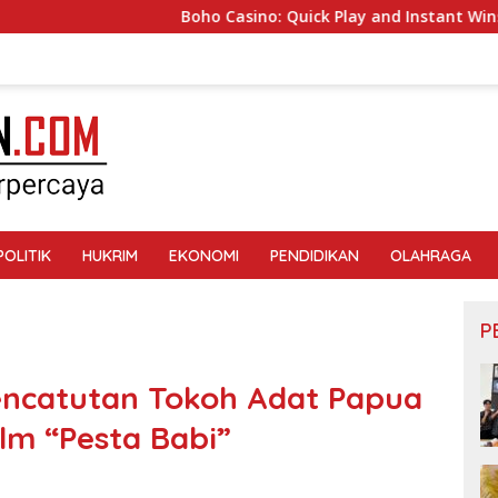
Boho Casino: Quick Play and Instant Wins for the Mod
POLITIK
HUKRIM
EKONOMI
PENDIDIKAN
OLAHRAGA
P
encatutan Tokoh Adat Papua
lm “Pesta Babi”