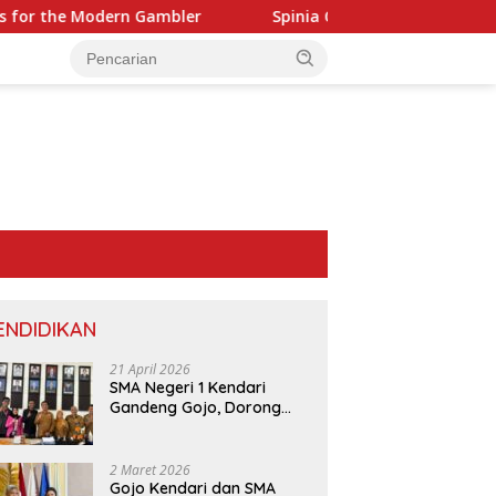
ern Gambler
Spinia Casino – Quick‑Hit Slots en Rapid Ro
ENDIDIKAN
21 April 2026
SMA Negeri 1 Kendari
Gandeng Gojo, Dorong
Layanan dan Edukasi
Digital di Sekolah
2 Maret 2026
Gojo Kendari dan SMA