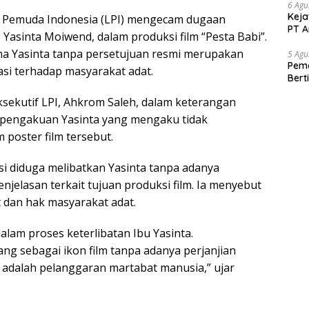
6 Agu
Keja
 Pemuda Indonesia (LPI) mengecam dugaan
PT A
 Yasinta Moiwend, dalam produksi film “Pesta Babi”.
a Yasinta tanpa persetujuan resmi merupakan
5 Agu
Pema
asi terhadap masyarakat adat.
Bert
ksekutif LPI, Ahkrom Saleh, dalam keterangan
l pengakuan Yasinta yang mengaku tidak
 poster film tersebut.
 diduga melibatkan Yasinta tanpa adanya
jelasan terkait tujuan produksi film. Ia menyebut
 dan hak masyarakat adat.
alam proses keterlibatan Ibu Yasinta.
 sebagai ikon film tanpa adanya perjanjian
 adalah pelanggaran martabat manusia,” ujar