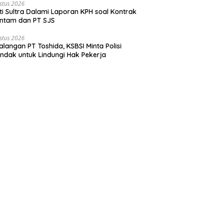
stus 2026
ti Sultra Dalami Laporan KPH soal Kontrak
ntam dan PT SJS
stus 2026
langan PT Toshida, KSBSI Minta Polisi
indak untuk Lindungi Hak Pekerja