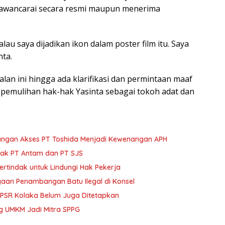
awancarai secara resmi maupun menerima
lau saya dijadikan ikon dalam poster film itu. Saya
nta.
n ini hingga ada klarifikasi dan permintaan maaf
a pemulihan hak-hak Yasinta sebagai tokoh adat dan
angan Akses PT Toshida Menjadi Kewenangan APH
trak PT Antam dan PT SJS
ertindak untuk Lindungi Hak Pekerja
gaan Penambangan Batu Ilegal di Konsel
s PSR Kolaka Belum Juga Ditetapkan
ng UMKM Jadi Mitra SPPG