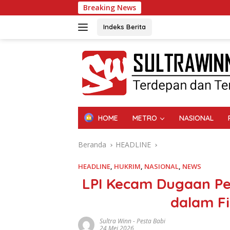
Langsung
Breaking News
ke
konten
Indeks Berita
HOME
METRO
NASIONAL
Beranda
HEADLINE
HEADLINE
,
HUKRIM
,
NASIONAL
,
NEWS
LPI Kecam Dugaan P
dalam Fi
Sultra Winn
-
Pesta Babi
24 Mei 2026