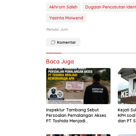
Akhrom Saleh
Dugaan Pencatutan Ident
Yasinta Moiwend
Penulis: Jum
Komentar
Baca Juga
Inspektur Tambang Sebut
Kejati S
Persoalan Pemalangan Akses
KPH soal
PT Toshida Menjadi
dan PT S
Kewenangan APH