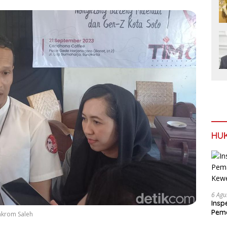
HU
6 Agu
Insp
Pema
Ahkrom Saleh
Kew