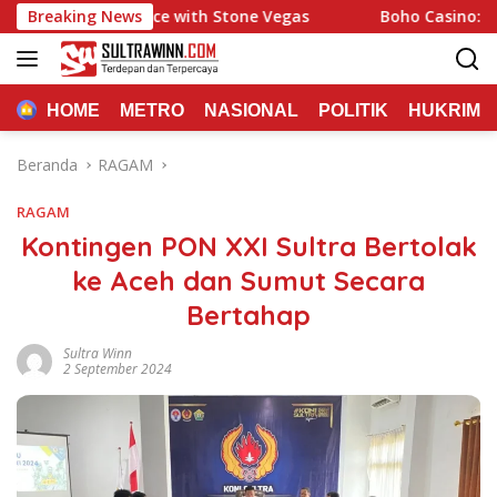
Langsung
ing Experience with Stone Vegas
Breaking News
Boho Casino: Quick P
ke
konten
HOME
METRO
NASIONAL
POLITIK
HUKRIM
Beranda
RAGAM
RAGAM
Kontingen PON XXI Sultra Bertolak
ke Aceh dan Sumut Secara
Bertahap
Sultra Winn
2 September 2024