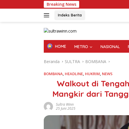
Langsung
Breaking News
Spi
ke
konten
Indeks Berita
HOME
METRO
NASIONAL
Beranda
SULTRA
BOMBANA
BOMBANA
,
HEADLINE
,
HUKRIM
,
NEWS
Walkout di Tengah
Mangkir dari Tang
Sultra Winn
25 Juni 2025