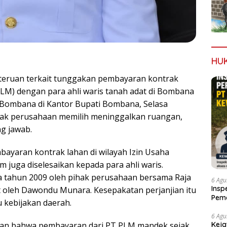
HU
teruan terkait tunggakan pembayaran kontrak
M) dengan para ahli waris tanah adat di Bombana
 Bombana di Kantor Bupati Bombana, Selasa
ihak perusahaan memilih meninggalkan ruangan,
g jawab.
bayaran kontrak lahan di wilayah Izin Usaha
juga diselesaikan kepada para ahli waris.
da tahun 2009 oleh pihak perusahaan bersama Raja
6 Agu
Insp
t oleh Dawondu Munara. Kesepakatan perjanjian itu
Pema
 kebijakan daerah.
Kew
6 Agu
Keja
kan bahwa pembayaran dari PT PLM mandek sejak