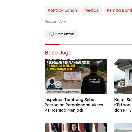
Kontrak Lahan
Mediasi
Pemda Bom
Penulis: Jum
Komentar
Baca Juga
Inspektur Tambang Sebut
Kejati S
Persoalan Pemalangan Akses
KPH soal
PT Toshida Menjadi
dan PT S
Kewenangan APH