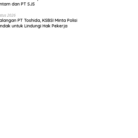
ntam dan PT SJS
stus 2026
langan PT Toshida, KSBSI Minta Polisi
indak untuk Lindungi Hak Pekerja