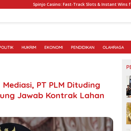
njo Casino: Fast‑Track Slots & Instant Wins for Quick‑Fire Player
POLITIK
HUKRIM
EKONOMI
PENDIDIKAN
OLAHRAGA
P
 Mediasi, PT PLM Dituding
gung Jawab Kontrak Lahan