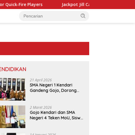
s
Jackpot Jill Casino: Quick Hits and Instant Wins on the
ENDIDIKAN
21 April 2026
SMA Negeri 1 Kendari
Gandeng Gojo, Dorong
Layanan dan Edukasi
Digital di Sekolah
2 Maret 2026
Gojo Kendari dan SMA
Negeri 4 Teken MoU, Siswa
Dapat Diskon 30 Persen
dan Peluang Umroh
14 Januari 2026