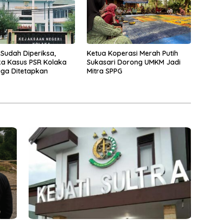
 Sudah Diperiksa,
Ketua Koperasi Merah Putih
a Kasus PSR Kolaka
Sukasari Dorong UMKM Jadi
ga Ditetapkan
Mitra SPPG