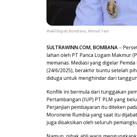
Wakil Bupati Bombana, Ahmad Yani
SULTRAWINN.COM, BOMBANA
– Perse
lahan oleh PT Panca Logam Makmur (PL
memanas. Mediasi yang digelar Pemda
(24/6/2025), berakhir buntu setelah p
diduga untuk menghindar dari tanggun
Konflik ini bermula dari tunggakan pem
Pertambangan (IUP) PT PLM yang belum 
Perjanjian pembayaran itu diteken pa
Moronene Rumbia yang saat itu dijaba
juga disaksikan oleh seluruh pemangku
Namun, pihak ahli waris mengungkap