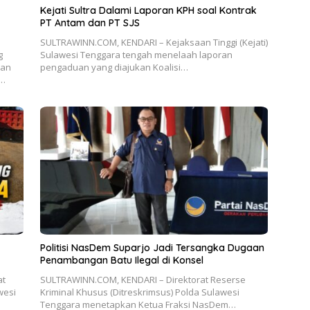
Kejati Sultra Dalami Laporan KPH soal Kontrak
PT Antam dan PT SJS
SULTRAWINN.COM, KENDARI – Kejaksaan Tinggi (Kejati)
g
Sulawesi Tenggara tengah menelaah laporan
aan
pengaduan yang diajukan Koalisi…
l…
Politisi NasDem Suparjo Jadi Tersangka Dugaan
Penambangan Batu Ilegal di Konsel
at
SULTRAWINN.COM, KENDARI – Direktorat Reserse
wesi
Kriminal Khusus (Ditreskrimsus) Polda Sulawesi
Tenggara menetapkan Ketua Fraksi NasDem…