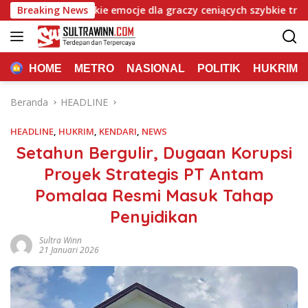
Langsung
sino: Szybkie emocje dla graczy ceniących szybkie trafienia
Breaking News
ke
konten
HOME
METRO
NASIONAL
POLITIK
HUKRIM
Beranda
HEADLINE
HEADLINE
,
HUKRIM
,
KENDARI
,
NEWS
Setahun Bergulir, Dugaan Korupsi
Proyek Strategis PT Antam
Pomalaa Resmi Masuk Tahap
Penyidikan
Sultra Winn
21 Januari 2026