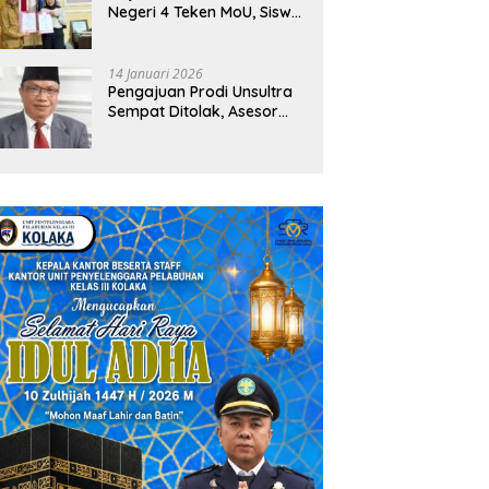
Negeri 4 Teken MoU, Siswa
Dapat Diskon 30 Persen
dan Peluang Umroh
14 Januari 2026
Pengajuan Prodi Unsultra
Sempat Ditolak, Asesor
Temukan
Ketidaksinkronan
Dokumen Yayasan