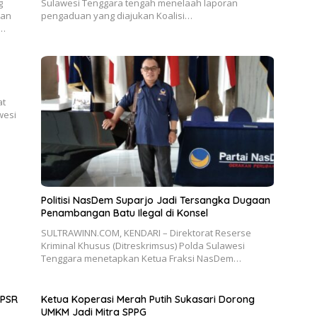
g
Sulawesi Tenggara tengah menelaah laporan
aan
pengaduan yang diajukan Koalisi…
l…
at
wesi
Politisi NasDem Suparjo Jadi Tersangka Dugaan
Penambangan Batu Ilegal di Konsel
SULTRAWINN.COM, KENDARI – Direktorat Reserse
Kriminal Khusus (Ditreskrimsus) Polda Sulawesi
Tenggara menetapkan Ketua Fraksi NasDem…
 PSR
Ketua Koperasi Merah Putih Sukasari Dorong
UMKM Jadi Mitra SPPG