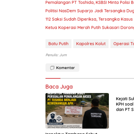
Pemalangan PT Toshida, KSBSI Minta Polisi B
Politisi NasDem Suparjo Jadi Tersangka Du
112 Saksi Sudah Diperiksa, Tersangka Kasu
Ketua Koperasi Merah Putih Sukasari Doro
Batu Putih
Kapolres Kolut
Operasi 
Penulis: Jum
Komentar
Baca Juga
Kejati S
KPH soal
dan PT S