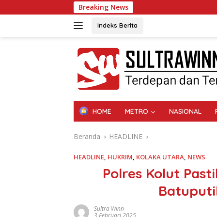
Langsung
Breaking News
ke
konten
Indeks Berita
HOME
METRO
NASIONAL
Beranda
HEADLINE
HEADLINE
,
HUKRIM
,
KOLAKA UTARA
,
NEWS
Polres Kolut Pas
Batuputi
Sultra Winn
3 Februari 2025