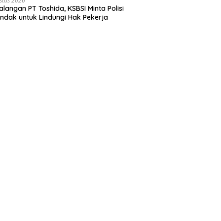
stus 2026
langan PT Toshida, KSBSI Minta Polisi
indak untuk Lindungi Hak Pekerja