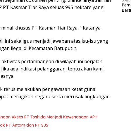
5 Agu
Pema
P PT Kasmar Tiar Raya seluas 995 hektare yang
Bert
rminal khusus PT Kasmar Tiar Raya, ” Katanya.
ini sekaligus menjadi jawaban atas isu-isu yang
an ilegal di Kecamatan Batuputih.
ktivitas pertambangan di wilayah ini berjalan
Jika ada indikasi pelanggaran, tentu akan kami
gasnya.
uk terus melakukan pengawasan ketat guna
dapat merugikan negara serta merusak lingkungan.
angan Akses PT Toshida Menjadi Kewenangan APH
trak PT Antam dan PT SJS