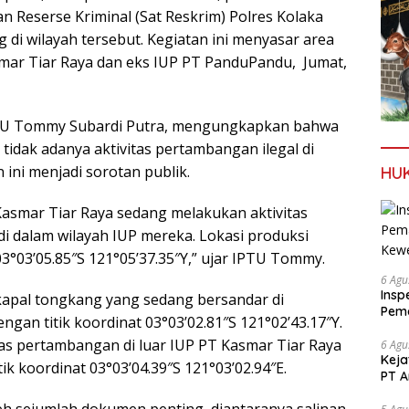
an Reserse Kriminal (Sat Reskrim) Polres Kolaka
 di wilayah tersebut. Kegiatan ini menyasar area
mar Tiar Raya dan eks IUP PT PanduPandu, Jumat,
IPTU Tommy Subardi Putra, mengungkapkan bahwa
 tidak adanya aktivitas pertambangan ilegal di
ini menjadi sorotan publik.
HU
Kasmar Tiar Raya sedang melakukan aktivitas
i dalam wilayah IUP mereka. Lokasi produksi
03°03’05.85″S 121°05’37.35″Y,” ujar IPTU Tommy.
6 Agu
Insp
 kapal tongkang yang sedang bersandar di
Pema
ngan titik koordinat 03°03’02.81″S 121°02’43.17″Y.
Kew
as pertambangan di luar IUP PT Kasmar Tiar Raya
6 Agu
Keja
k koordinat 03°03’04.39″S 121°03’02.94″E.
PT A
eh sejumlah dokumen penting, diantaranya salinan