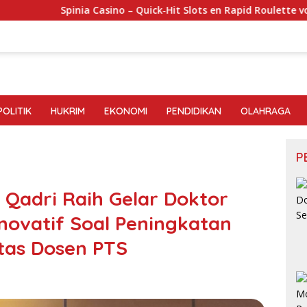
 Casino – Quick‑Hit Slots en Rapid Roulette voor de Snel‑Liefheb
POLITIK
HUKRIM
EKONOMI
PENDIDIKAN
OLAHRAGA
P
Qadri Raih Gelar Doktor
Inovatif Soal Peningkatan
tas Dosen PTS