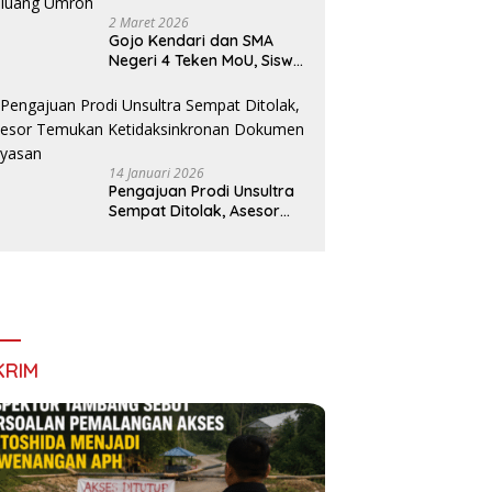
2 Maret 2026
Gojo Kendari dan SMA
Negeri 4 Teken MoU, Siswa
Dapat Diskon 30 Persen
dan Peluang Umroh
14 Januari 2026
Pengajuan Prodi Unsultra
Sempat Ditolak, Asesor
Temukan
Ketidaksinkronan
Dokumen Yayasan
KRIM