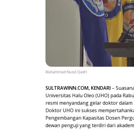
Muhammad Nuzul Qadri
SULTRAWINN.COM, KENDARI
– Suasana
Universitas Halu Oleo (UHO) pada Rab
resmi menyandang gelar doktor dalam
Doktor UHO ini sukses mempertahankan
Pengembangan Kapasitas Dosen Perguru
dewan penguji yang terdiri dari akadem