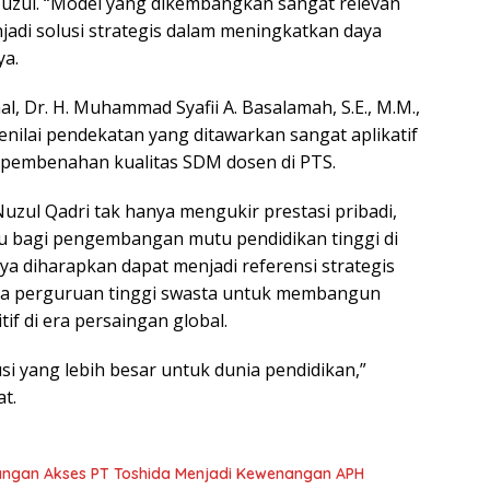
 Nuzul. “Model yang dikembangkan sangat relevan
njadi solusi strategis dalam meningkatkan daya
ya.
al, Dr. H. Muhammad Syafii A. Basalamah, S.E., M.M.,
menilai pendekatan yang ditawarkan sangat aplikatif
m pembenahan kualitas SDM dosen di PTS.
zul Qadri tak hanya mengukir prestasi pribadi,
u bagi pengembangan mutu pendidikan tinggi di
nya diharapkan dapat menjadi referensi strategis
ola perguruan tinggi swasta untuk membangun
tif di era persaingan global.
busi yang lebih besar untuk dunia pendidikan,”
t.
angan Akses PT Toshida Menjadi Kewenangan APH