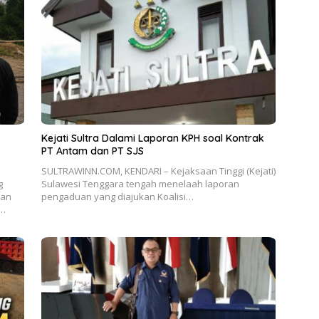
Kejati Sultra Dalami Laporan KPH soal Kontrak
PT Antam dan PT SJS
SULTRAWINN.COM, KENDARI – Kejaksaan Tinggi (Kejati)
g
Sulawesi Tenggara tengah menelaah laporan
aan
pengaduan yang diajukan Koalisi…
l…