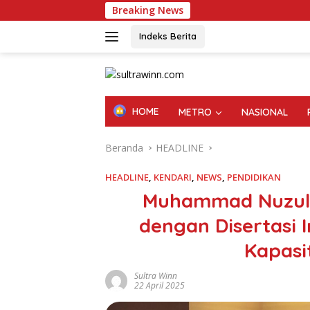
Langsung
Breaking News
Spinia
ke
konten
Indeks Berita
HOME
METRO
NASIONAL
Beranda
HEADLINE
HEADLINE
,
KENDARI
,
NEWS
,
PENDIDIKAN
Muhammad Nuzul 
dengan Disertasi 
Kapasi
Sultra Winn
22 April 2025