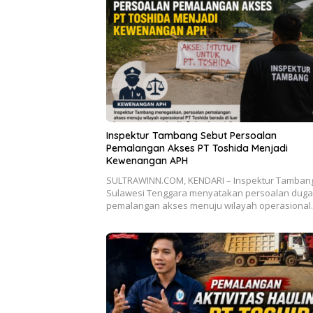
Inspektur Tambang Sebut Persoalan
Pemalangan Akses PT Toshida Menjadi
Kewenangan APH
SULTRAWINN.COM, KENDARI – Inspektur Tamban
Sulawesi Tenggara menyatakan persoalan dug
pemalangan akses menuju wilayah operasiona