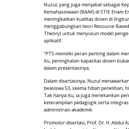
Nuzul, yang juga menjabat sebagai Kep
Kemahasiswaan (BAAK) di STIE Enam E
meningkatkan kualitas dosen di lingkun
menggabungkan teori Resource-Based 
Theory) untuk menyusun model penge
aplikatif.
“PTS memiliki peran penting dalam me
itu, peningkatan kapasitas dosen buka
dalam presentasinya.
Dalam disertasinya, Nuzul menawarkan 
beasiswa S3, skema hibah penelitian, h
Tak hanya itu, ia juga menekankan pe
keterampilan pedagogik serta integras
administrasi akademik.
Promotor disertasi, Prof. Dr. H. Abdul A