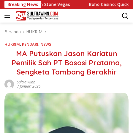
Langsung
nce with Stone Vegas
Breaking News
Boho Casino: Quick Play and Ins
ke
konten
Beranda
HUKRIM
HUKRIM
,
KENDARI
,
NEWS
MA Putuskan Jason Kariatun
Pemilik Sah PT Bososi Pratama,
Sengketa Tambang Berakhir
Sultra Winn
7 Januari 2025