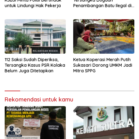
KSBSI Minta Polisi Bertindak
Tersangka Dugaan
untuk Lindungi Hak Pekerja
Penambangan Batu Ilegal di
Konsel
112 Saksi Sudah Diperiksa,
Ketua Koperasi Merah Putih
Tersangka Kasus PSR Kolaka
Sukasari Dorong UMKM Jadi
Belum Juga Ditetapkan
Mitra SPPG
Rekomendasi untuk kamu