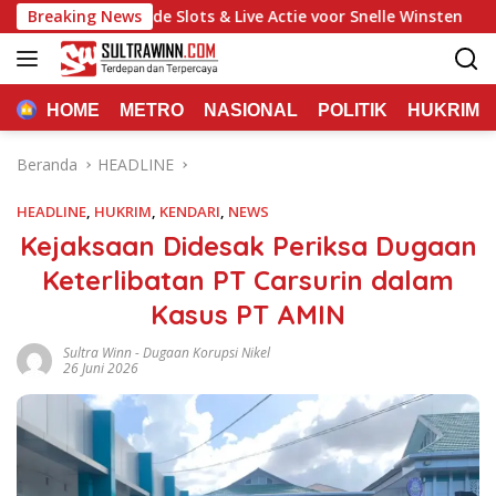
Langsung
o: Spannende Slots & Live Actie voor Snelle Winsten
Breaking News
Gal
ke
konten
HOME
METRO
NASIONAL
POLITIK
HUKRIM
Beranda
HEADLINE
HEADLINE
,
HUKRIM
,
KENDARI
,
NEWS
Kejaksaan Didesak Periksa Dugaan
Keterlibatan PT Carsurin dalam
Kasus PT AMIN
Sultra Winn
-
Dugaan Korupsi Nikel
26 Juni 2026