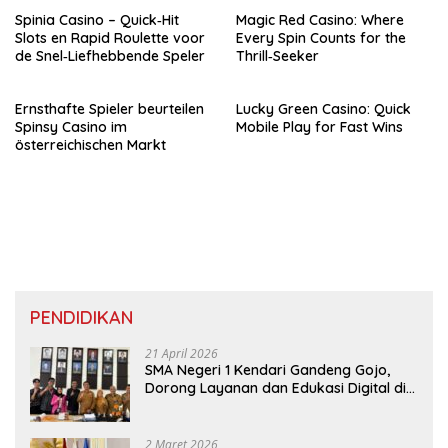
Spinia Casino – Quick‑Hit
Magic Red Casino: Where
Slots en Rapid Roulette voor
Every Spin Counts for the
de Snel‑Liefhebbende Speler
Thrill‑Seeker
Ernsthafte Spieler beurteilen
Lucky Green Casino: Quick
Spinsy Casino im
Mobile Play for Fast Wins
österreichischen Markt
PENDIDIKAN
21 April 2026
SMA Negeri 1 Kendari Gandeng Gojo,
Dorong Layanan dan Edukasi Digital di
Sekolah
2 Maret 2026