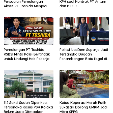
Persoalan Pemalangan
KPH soal Kontrak PT Antam
Akses PT Toshida Menjadi
dan PT SJS
Kewenangan APH
Pemalangan PT Toshida,
Politisi NasDem Suparjo Jadi
KSBSI Minta Polisi Bertindak
Tersangka Dugaan
untuk Lindungi Hak Pekerja
Penambangan Batu Ilegal di
Konsel
112 Saksi Sudah Diperiksa,
Ketua Koperasi Merah Putih
Tersangka Kasus PSR Kolaka
Sukasari Dorong UMKM Jadi
Belum Juga Ditetapkan
Mitra SPPG