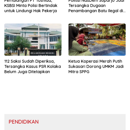
Pemalangan PT Toshida,
Politisi NasDem Suparjo Jadi
KSBSI Minta Polisi Bertindak
Tersangka Dugaan
untuk Lindungi Hak Pekerja
Penambangan Batu Ilegal di
Konsel
112 Saksi Sudah Diperiksa,
Ketua Koperasi Merah Putih
Tersangka Kasus PSR Kolaka
Sukasari Dorong UMKM Jadi
Belum Juga Ditetapkan
Mitra SPPG
PENDIDIKAN