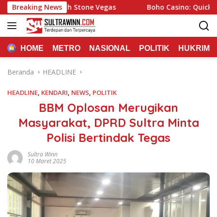
Langsung
erience with Stone Vegas
Breaking News
Boho Casino: Quick Play and
ke
konten
HOME
METRO
NASIONAL
POLITIK
HUKRIM
Beranda
HEADLINE
HEADLINE
,
KENDARI
,
NEWS
,
POLITIK
BBM Oplosan Merugikan
Masyarakat, DPRD Sultra Minta
Polisi Bertindak Tegas
Sultra Winn
10 Maret 2025