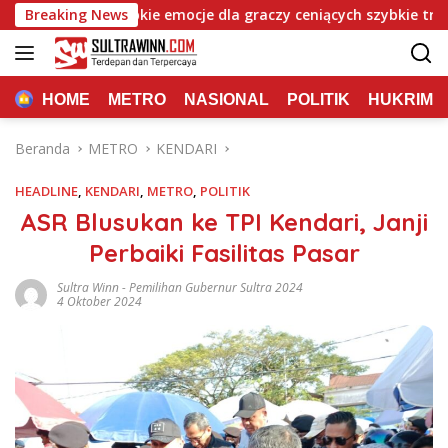
Langsung
asino: Szybkie emocje dla graczy ceniących szybkie trafienia
Breaking News
ke
konten
HOME
METRO
NASIONAL
POLITIK
HUKRIM
Beranda
METRO
KENDARI
HEADLINE
,
KENDARI
,
METRO
,
POLITIK
ASR Blusukan ke TPI Kendari, Janji
Perbaiki Fasilitas Pasar
Sultra Winn
-
Pemilihan Gubernur Sultra 2024
4 Oktober 2024